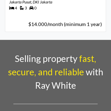
Jakarta Pusat, DKI Jakarta
4
3
0
$14.000/month (minimum 1 year)
Selling property
fast,
secure, and reliable
with
Ray White